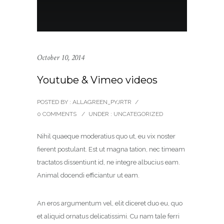
October 10, 2014
Youtube & Vimeo videos
POSTED BY : ALLAGREEN_PYJRTR
/
0 COMMENTS
/
UNDER :
UNCATEGORIZED
Nihil quaeque moderatius quo ut, eu vix noster
fierent postulant. Est ut magna tation, nec timeam
tractatos dissentiunt id, ne integre albucius eam.
Animal docendi efficiantur ut eam.
An eros argumentum vel, elit diceret duo eu, quo
et aliquid ornatus delicatissimi. Cu nam tale ferri