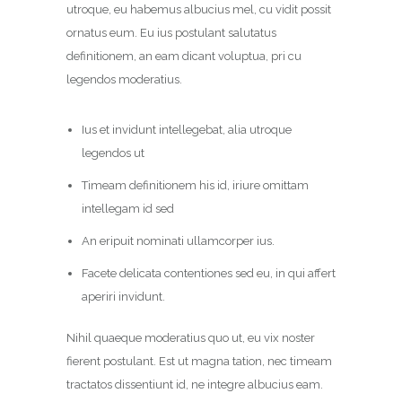
utroque, eu habemus albucius mel, cu vidit possit
ornatus eum. Eu ius postulant salutatus
definitionem, an eam dicant voluptua, pri cu
legendos moderatius.
Ius et invidunt intellegebat, alia utroque
legendos ut
Timeam definitionem his id, iriure omittam
intellegam id sed
An eripuit nominati ullamcorper ius.
Facete delicata contentiones sed eu, in qui affert
aperiri invidunt.
Nihil quaeque moderatius quo ut, eu vix noster
fierent postulant. Est ut magna tation, nec timeam
tractatos dissentiunt id, ne integre albucius eam.